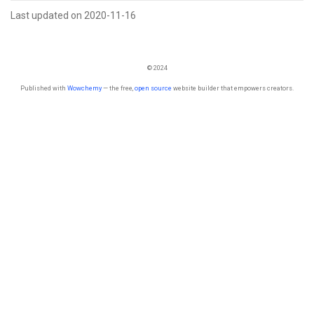
Last updated on 2020-11-16
© 2024
Published with
Wowchemy
— the free,
open source
website builder that empowers creators.